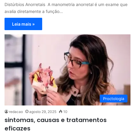
Distúrbios Anorretais A manometria anorretal é um exame que
avalia diretamente a função…
Leia mais »
Proctologia
redacao
agosto 29, 2025
10
sintomas, causas e tratamentos
eficazes