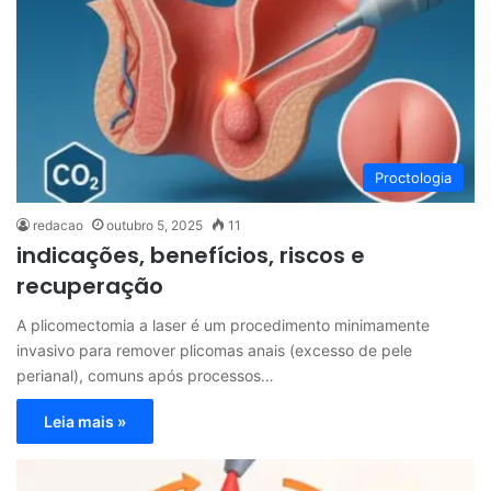
Proctologia
redacao
outubro 5, 2025
11
indicações, benefícios, riscos e
recuperação
A plicomectomia a laser é um procedimento minimamente
invasivo para remover plicomas anais (excesso de pele
perianal), comuns após processos…
Leia mais »