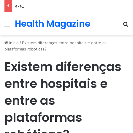
exames e consulta com nefrologista no Rio
Health Magazine
Menu
Pr
Início
/
Existem diferenças entre hospitais e entre as
plataformas robóticas?
Existem diferenças
entre hospitais e
entre as
plataformas