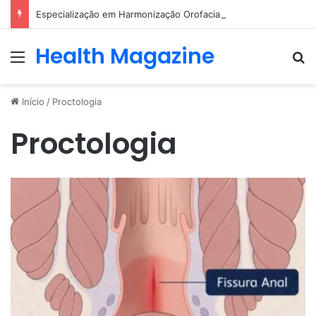
Especialização em Harmonização Orofacial com base científica
Health Magazine
Menu
Pr
Início
/
Proctologia
Proctologia