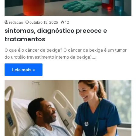
redacao
outubro 15, 2025
12
sintomas, diagnóstico precoce e
tratamentos
O que é o câncer de bexiga? O câncer de bexiga é um tumor
do urotélio (revestimento interno da bexiga).…
Leia mais »