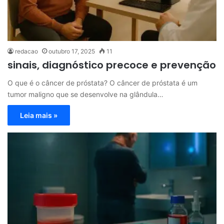
redacao
outubro 17, 2025
11
sinais, diagnóstico precoce e prevenção
O que é o câncer de próstata? O câncer de próstata é um
tumor maligno que se desenvolve na glândula…
Leia mais »