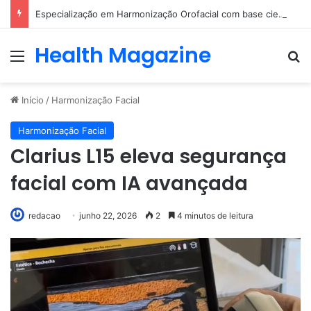
Especialização em Harmonização Orofacial com base científica
Health Magazine
Menu
Pr
Início
/
Harmonização Facial
Harmonização Facial
Clarius L15 eleva segurança
facial com IA avançada
redacao
junho 22, 2026
2
4 minutos de leitura