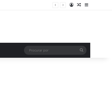
Entrar
Artigo aleatório
Barra Latera
Procurar
por