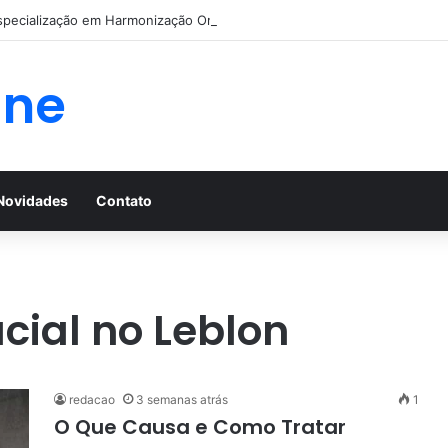
specialização em Harmonização Orofacial com base científica
ine
Novidades
Contato
ial no Leblon
redacao
3 semanas atrás
1
O Que Causa e Como Tratar