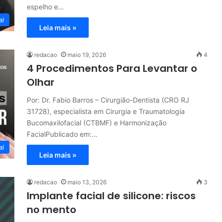
espelho e…
al
Leia mais »
redacao
maio 19, 2026
4
4 Procedimentos Para Levantar o
Olhar
Por: Dr. Fabio Barros – Cirurgião-Dentista (CRO RJ
31728), especialista em Cirurgia e Traumatologia
Bucomaxilofacial (CTBMF) e Harmonização
FacialPublicado em:…
al
Leia mais »
redacao
maio 13, 2026
3
Implante facial de silicone: riscos
no mento