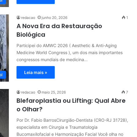
al
redacao
junho 20, 2026
1
A Nova Era da Restauração
Biológica
Participei do AMWC 2026 ( Aesthetic & Anti-Aging
Medicine World Congress ), um dos mais importantes
congressos mundiais de medicina…
Leia mais »
al
redacao
maio 25, 2026
7
Blefaroplastia ou Lifting: Qual Abre
o Olhar?
Por Dr. Fabio BarrosCirurgião-Dentista (CRO-RJ 31728),
especialista em Cirurgia e Traumatologia
Bucomaxilofacial e Harmonização Facial Você olha no