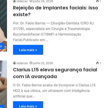
redacao
junho 24, 2026
1
Rejeição de implantes faciais: isso
existe?
Por: Dr. Fabio Barros — Cirurgião-Dentista (CRO RJ
31728), especialista em Cirurgia e Traumatologia
Bucomaxilofacial (CTBMF) e Harmonização
Facial.Publicado em:…
al
Leia mais »
redacao
junho 22, 2026
1
Clarius L15 eleva segurança facial
com IA avançada
O Dr. Fabio Barros acaba de incorporar o Clarius L15
HD3 à sua clínica, um ultrassom com inteligência
artificial que…
Leia mais »