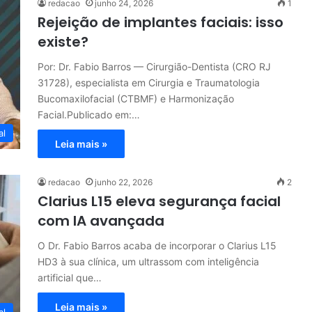
redacao
junho 24, 2026
1
Rejeição de implantes faciais: isso
existe?
Por: Dr. Fabio Barros — Cirurgião-Dentista (CRO RJ
31728), especialista em Cirurgia e Traumatologia
Bucomaxilofacial (CTBMF) e Harmonização
Facial.Publicado em:…
al
Leia mais »
redacao
junho 22, 2026
2
Clarius L15 eleva segurança facial
com IA avançada
O Dr. Fabio Barros acaba de incorporar o Clarius L15
HD3 à sua clínica, um ultrassom com inteligência
artificial que…
Leia mais »