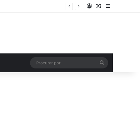
Entrar
Artigo aleatório
Barra Latera
Procurar
por