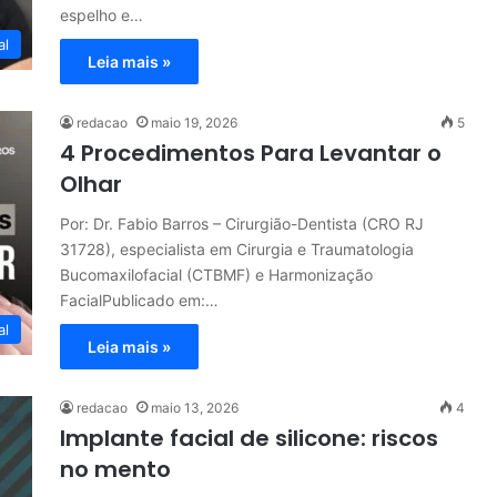
espelho e…
al
Leia mais »
redacao
maio 19, 2026
5
4 Procedimentos Para Levantar o
Olhar
Por: Dr. Fabio Barros – Cirurgião-Dentista (CRO RJ
31728), especialista em Cirurgia e Traumatologia
Bucomaxilofacial (CTBMF) e Harmonização
FacialPublicado em:…
al
Leia mais »
redacao
maio 13, 2026
4
Implante facial de silicone: riscos
no mento