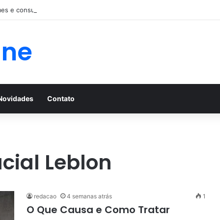
es e consulta com nefrologista no Rio
ine
Novidades
Contato
cial Leblon
redacao
4 semanas atrás
1
O Que Causa e Como Tratar