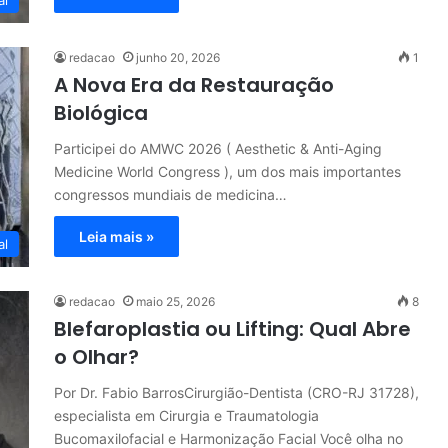
al
redacao
junho 20, 2026
1
A Nova Era da Restauração
Biológica
Participei do AMWC 2026 ( Aesthetic & Anti-Aging
Medicine World Congress ), um dos mais importantes
congressos mundiais de medicina…
Leia mais »
al
redacao
maio 25, 2026
8
Blefaroplastia ou Lifting: Qual Abre
o Olhar?
Por Dr. Fabio BarrosCirurgião-Dentista (CRO-RJ 31728),
especialista em Cirurgia e Traumatologia
Bucomaxilofacial e Harmonização Facial Você olha no