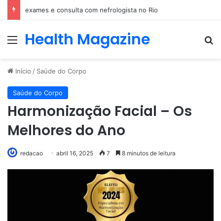
Especialização em Harmonização Orofacial com base científica
Health Magazine
Menu
Pr
Início
/
Saúde do Corpo
Saúde do Corpo
Harmonização Facial – Os
Melhores do Ano
redacao
abril 16, 2025
7
8 minutos de leitura