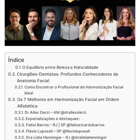
Índice
O Equilíbrio entre Beleza e Naturalidade
Cirurgiões-Dentistas: Profundos Conhecedores da
Anatomia Facial
Como Encontrar o Profissional de Harmonização Facial
Ideal
Os 7 Melhores em Harmonização Facial em Ordem
Alfabética
Dr Allex Derzi – AM @drallexderzi
Especializações e destaques:
Fabio Barros – RJ | SP @fabioricardobarros
Flávio Luposeli – SP @flavioluposeli
Dra Lidia Henninger – RJ @dralidiahenninger