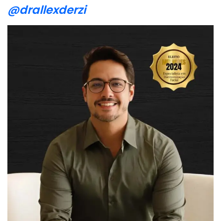
@drallexderzi