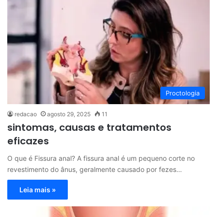
Proctologia
redacao
agosto 29, 2025
11
sintomas, causas e tratamentos
eficazes
O que é Fissura anal? A fissura anal é um pequeno corte no
revestimento do ânus, geralmente causado por fezes…
Leia mais »