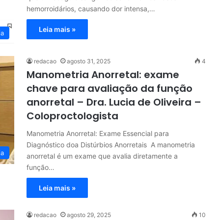
hemorroidários, causando dor intensa,…
Leia mais »
ia
redacao
agosto 31, 2025
4
Manometria Anorretal: exame
chave para avaliação da função
anorretal – Dra. Lucia de Oliveira –
Coloproctologista
Manometria Anorretal: Exame Essencial para
Diagnóstico doa Distúrbios Anorretais A manometria
ia
anorretal é um exame que avalia diretamente a
função…
Leia mais »
redacao
agosto 29, 2025
10