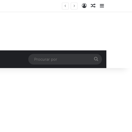
Entrar
Artigo aleatório
Barra Latera
Procurar
por