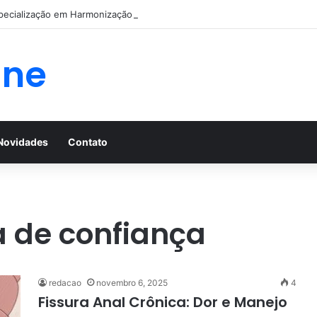
pecialização em Harmonização Orofacial com base científica
ine
Novidades
Contato
a de confiança
redacao
novembro 6, 2025
4
Fissura Anal Crônica: Dor e Manejo