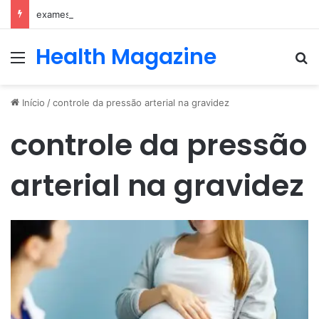
exames e consulta com nefrologista no Rio
Health Magazine
Menu
Pr
Início
/
controle da pressão arterial na gravidez
controle da pressão
arterial na gravidez