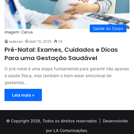
Saúde do Corpo
imagem: Canva
redacao
abril 15, 2025
19
Pré-Natal: Exames, Cuidados e Dicas
Para uma Gestação Saudável
O pré-natal é uma etapa fundamental para garantir não apenas
a saúde física, mas também o bem-estar emocional de
gestantes…
Leia mais »
© Copyright 2026, Todos os direitos reservados |
Desenvolvido
por LA Comunicações.