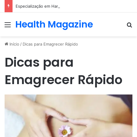
Especialização em Harmonização Orofacial com base científica
Health Magazine
Menu
Pr
Início
/
Dicas para Emagrecer Rápido
Dicas para
Emagrecer Rápido