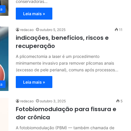
conservadoras…
ia
Leia mais »
redacao
outubro 5, 2025
11
indicações, benefícios, riscos e
recuperação
A plicomectomia a laser é um procedimento
minimamente invasivo para remover plicomas anais
(excesso de pele perianal), comuns após processos…
Leia mais »
ia
redacao
outubro 3, 2025
5
Fotobiomodulação para fissura e
dor crônica
A fotobiomodulação (PBM) — também chamada de