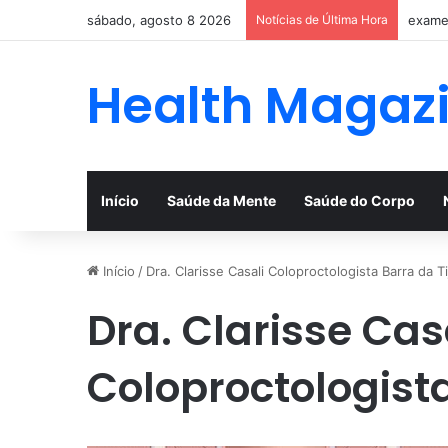
sábado, agosto 8 2026
Notícias de Última Hora
exames
Health Magaz
Início
Saúde da Mente
Saúde do Corpo
Início
/
Dra. Clarisse Casali Coloproctologista Barra da T
Dra. Clarisse Cas
Coloproctologista