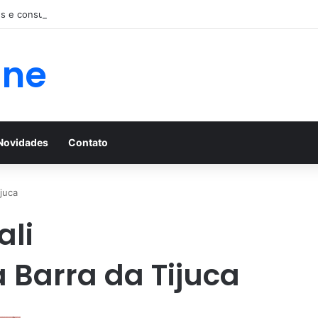
 e consulta com nefrologista no Rio
ine
Novidades
Contato
ijuca
ali
 Barra da Tijuca