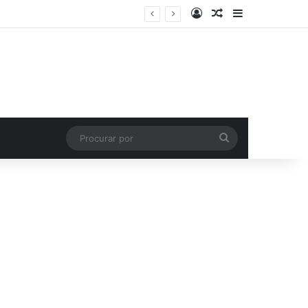
Entrar
Artigo aleatório
Barra Latera
Procurar
por