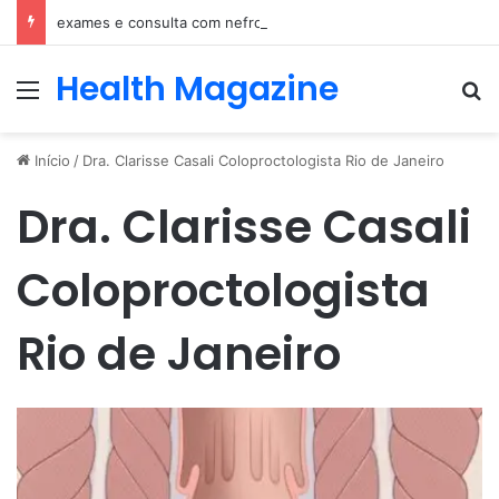
exames e consulta com nefrologista no Rio
Health Magazine
Menu
Pr
Início
/
Dra. Clarisse Casali Coloproctologista Rio de Janeiro
Dra. Clarisse Casali
Coloproctologista
Rio de Janeiro