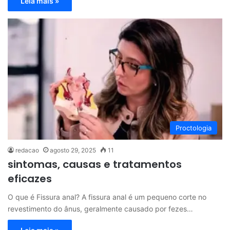
Leia mais »
Proctologia
redacao
agosto 29, 2025
11
sintomas, causas e tratamentos
eficazes
O que é Fissura anal? A fissura anal é um pequeno corte no
revestimento do ânus, geralmente causado por fezes…