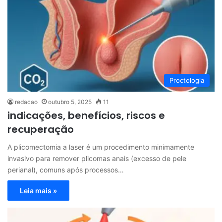
Proctologia
redacao
outubro 5, 2025
11
indicações, benefícios, riscos e
recuperação
A plicomectomia a laser é um procedimento minimamente
invasivo para remover plicomas anais (excesso de pele
perianal), comuns após processos…
Leia mais »