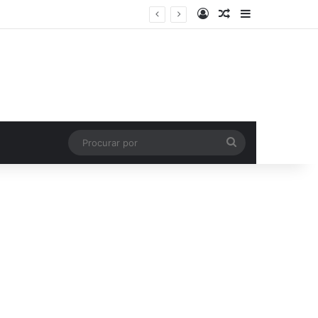
Entrar
Artigo aleatório
Barra Latera
Procurar
por