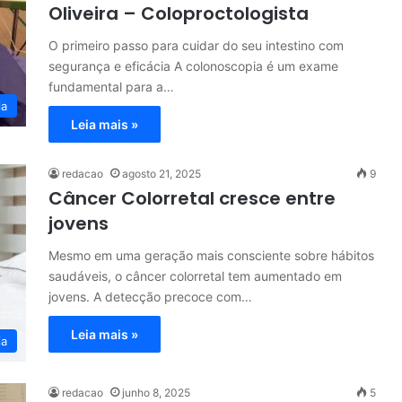
Oliveira – Coloproctologista
O primeiro passo para cuidar do seu intestino com
segurança e eficácia A colonoscopia é um exame
fundamental para a…
ia
Leia mais »
redacao
agosto 21, 2025
9
Câncer Colorretal cresce entre
jovens
Mesmo em uma geração mais consciente sobre hábitos
saudáveis, o câncer colorretal tem aumentado em
jovens. A detecção precoce com…
Leia mais »
ia
redacao
junho 8, 2025
5