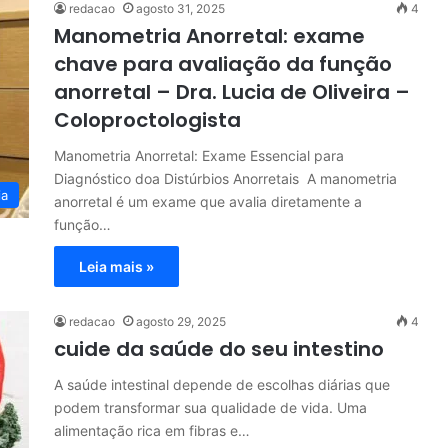
redacao
agosto 31, 2025
4
Manometria Anorretal: exame
chave para avaliação da função
anorretal – Dra. Lucia de Oliveira –
Coloproctologista
Manometria Anorretal: Exame Essencial para
Diagnóstico doa Distúrbios Anorretais A manometria
ia
anorretal é um exame que avalia diretamente a
função…
Leia mais »
redacao
agosto 29, 2025
4
cuide da saúde do seu intestino
A saúde intestinal depende de escolhas diárias que
podem transformar sua qualidade de vida. Uma
alimentação rica em fibras e…