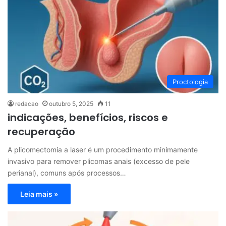
Proctologia
redacao
outubro 5, 2025
11
indicações, benefícios, riscos e
recuperação
A plicomectomia a laser é um procedimento minimamente
invasivo para remover plicomas anais (excesso de pele
perianal), comuns após processos…
Leia mais »