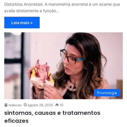
Distúrbios Anorretais A manometria anorretal é um exame que
avalia diretamente a função…
Leia mais »
Proctologia
redacao
agosto 29, 2025
10
sintomas, causas e tratamentos
eficazes