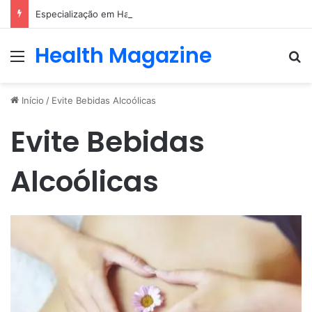
Especialização em Harmonização Orofacial com base científica
Health Magazine
Menu
Pr
Início
/
Evite Bebidas Alcoólicas
Evite Bebidas
Alcoólicas