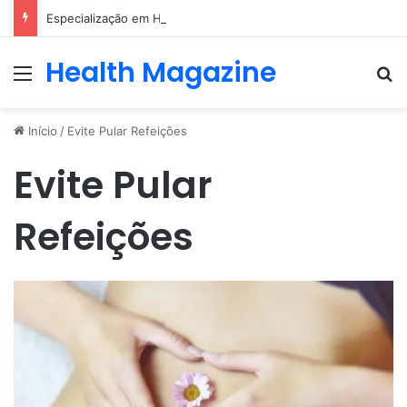
Especialização em Harmonização Orofacial com base científica
Health Magazine
Menu
Pr
Início
/
Evite Pular Refeições
Evite Pular
Refeições