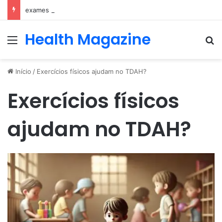
exames e consulta com nefrologista no Rio
Health Magazine
Menu
Pr
Início
/
Exercícios físicos ajudam no TDAH?
Exercícios físicos
ajudam no TDAH?