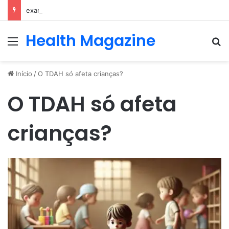
exames e consulta com nefrologista no Rio
Health Magazine
Menu
Pr
Início
/
O TDAH só afeta crianças?
O TDAH só afeta
crianças?