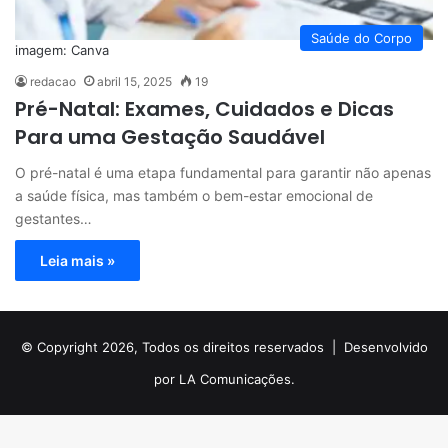
Saúde do Corpo
imagem: Canva
redacao
abril 15, 2025
19
Pré-Natal: Exames, Cuidados e Dicas
Para uma Gestação Saudável
O pré-natal é uma etapa fundamental para garantir não apenas
a saúde física, mas também o bem-estar emocional de
gestantes…
Leia mais »
© Copyright 2026, Todos os direitos reservados |
Desenvolvido
por LA Comunicações.