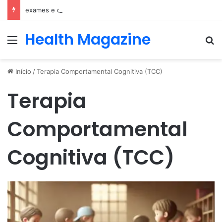
exames e consulta com nefrologista no Rio
Health Magazine
Menu
Pr
Início
/
Terapia Comportamental Cognitiva (TCC)
Terapia
Comportamental
Cognitiva (TCC)