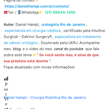
Página de contato
https://danielhampl.com.br/contato/
Tel: /
WhatsApp
(21) 99934-1450
Autor
: Daniel Hampl,
urologista Rio de Janeiro
,
especialista em cirurgia robótica
, certificado pela Intuitive
Surgical – DaVinci Surgery®,
especialista em tratamento
de câncer urológico
. Doutorado pela UERJ. Acompanhe
meu
blog
e o
vídeo do meu
canal do youtube
que fala
sobre este tema
”
Se você sente isso, é sinal de que
sua próstata está doente
“.
Fique atualizado com novas informações!
P
os
t
Daniel Hampl – Cirurgia Robótica Rio de Janeiro
Vi
e
w