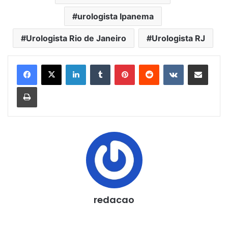
urologista Ipanema
Urologista Rio de Janeiro
Urologista RJ
Linkedin
Tumblr
Pinterest
Reddit
VK
Compartilhar via e-mail
Imprimir
redacao