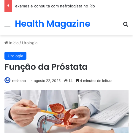
Especialização em Harmonização Orofacial com base científica
Health Magazine
Menu
Pr
Início
/
Urologia
Urologia
Função da Próstata
redacao
agosto 22, 2025
14
4 minutos de leitura