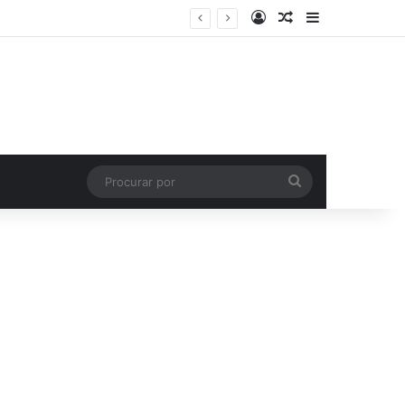
Entrar
Artigo aleatório
Barra Latera
Procurar
por