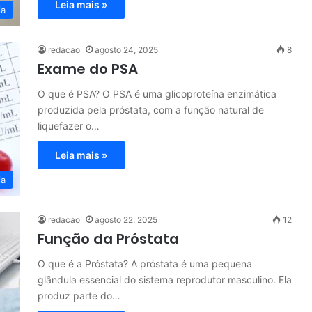
Leia mais »
ia
redacao
agosto 24, 2025
8
Exame do PSA
O que é PSA? O PSA é uma glicoproteína enzimática
produzida pela próstata, com a função natural de
liquefazer o…
Leia mais »
ia
redacao
agosto 22, 2025
12
Função da Próstata
O que é a Próstata? A próstata é uma pequena
glândula essencial do sistema reprodutor masculino. Ela
produz parte do…