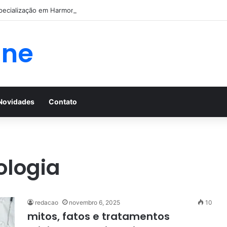
pecialização em Harmonização Orofacial com base científica
ine
Novidades
Contato
ologia
redacao
novembro 6, 2025
10
mitos, fatos e tratamentos