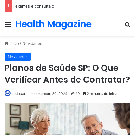
exames e consulta com nefrologista no Rio
Health Magazine
Menu
Pr
Início
/
Novidades
Novidades
Planos de Saúde SP: O Que
Verificar Antes de Contratar?
redacao
dezembro 20, 2024
19
2 minutos de leitura