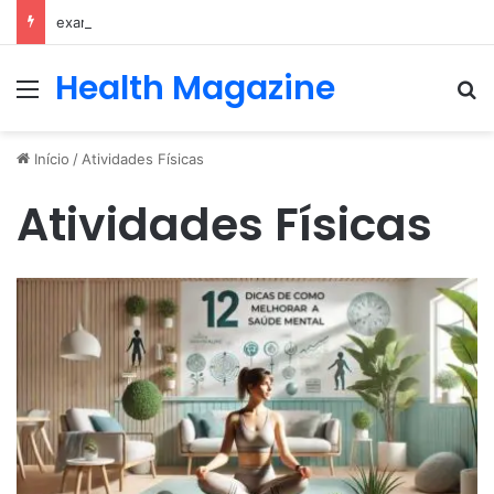
exames e consulta com nefrologista no Rio
Health Magazine
Menu
Pr
Início
/
Atividades Físicas
Atividades Físicas