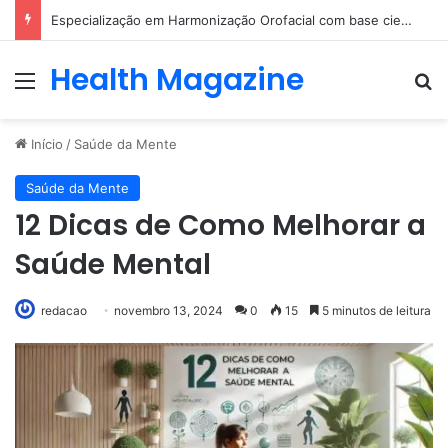
Especialização em Harmonização Orofacial com base científica
Health Magazine
Menu
Pr
Início
/
Saúde da Mente
Saúde da Mente
12 Dicas de Como Melhorar a
Saúde Mental
redacao
novembro 13, 2024
0
15
5 minutos de leitura