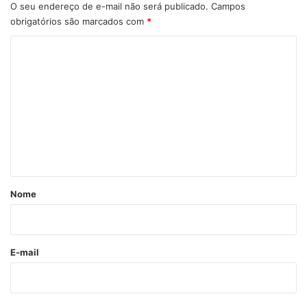
O seu endereço de e-mail não será publicado.
Campos
obrigatórios são marcados com
*
C
o
m
e
n
t
á
r
Nome
i
o
*
E-mail