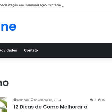
pecialização em Harmonização Orofacial com base científica
ine
Novidades
Contato
mo
redacao
novembro 13, 2024
0
15
12 Dicas de Como Melhorar a