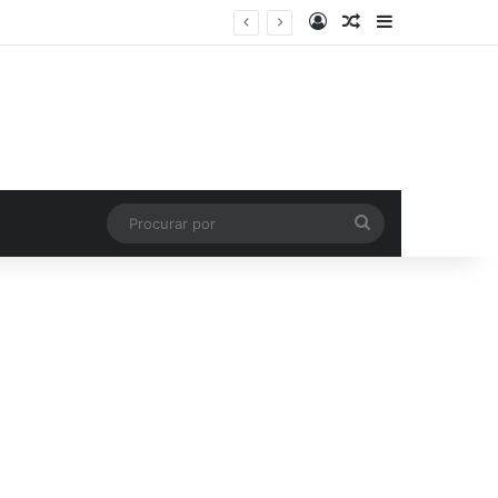
Entrar
Artigo aleatório
Barra Latera
Procurar
por