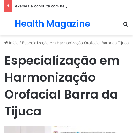
exames e consulta com nefrologista no Rio
Health Magazine
Menu
Pr
Início
/
Especialização em Harmonização Orofacial Barra da Tijuca
Especialização em
Harmonização
Orofacial Barra da
Tijuca