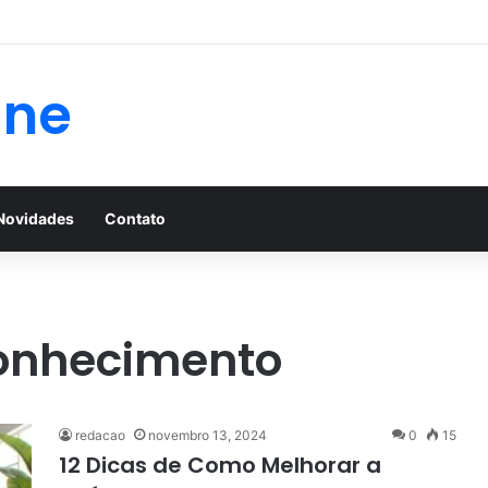
 e consulta com nefrologista no Rio
ine
Novidades
Contato
conhecimento
redacao
novembro 13, 2024
0
15
12 Dicas de Como Melhorar a