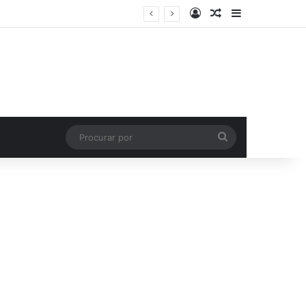
Entrar
Artigo aleatório
Barra Latera
Procurar
por