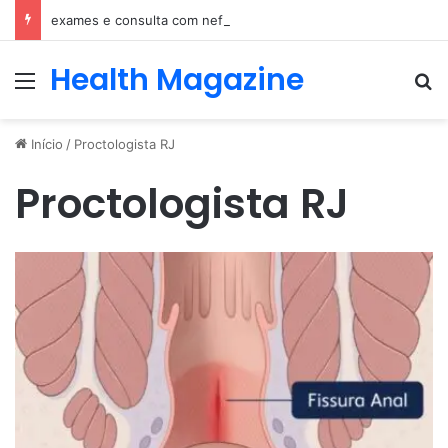
exames e consulta com nefrologista no Rio
Health Magazine
Menu
Pr
Início
/
Proctologista RJ
Proctologista RJ