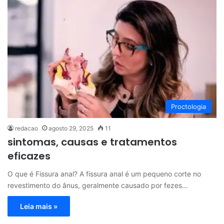
Proctologia
redacao
agosto 29, 2025
11
sintomas, causas e tratamentos
eficazes
O que é Fissura anal? A fissura anal é um pequeno corte no
revestimento do ânus, geralmente causado por fezes…
Leia mais »