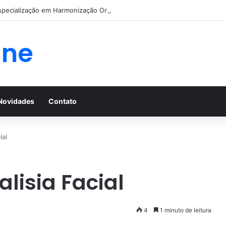
specialização em Harmonização Orofacial com base científica
ine
Novidades
Contato
ial
alisia Facial
4
1 minuto de leitura