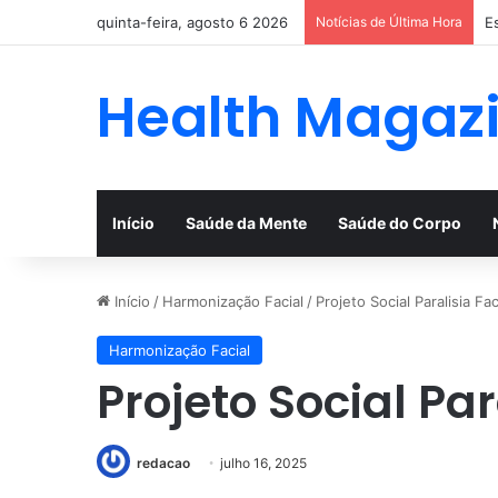
quinta-feira, agosto 6 2026
Notícias de Última Hora
E
Health Magaz
Início
Saúde da Mente
Saúde do Corpo
Início
/
Harmonização Facial
/
Projeto Social Paralisia Fac
Harmonização Facial
Projeto Social Par
redacao
julho 16, 2025