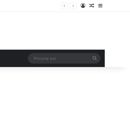
Entrar
Artigo aleatório
Barra Latera
Procurar
por