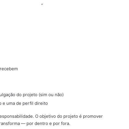
 do Dr. Fabio Barros
“
a recebem
ulgação do projeto (sim ou não)
 e uma de perfil direito
responsabilidade. O objetivo do projeto é promover
ransforma — por dentro e por fora.