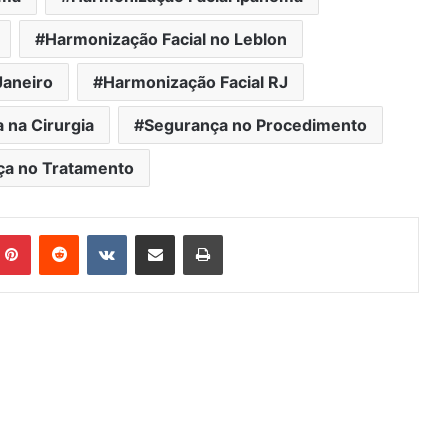
Harmonização Facial no Leblon
Janeiro
Harmonização Facial RJ
 na Cirurgia
Segurança no Procedimento
ça no Tratamento
mblr
Pinterest
Reddit
VK
Compartilhar via e-mail
Imprimir