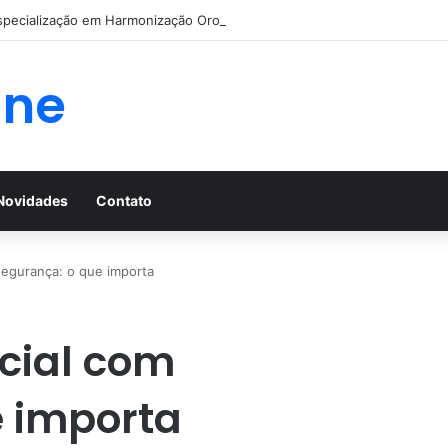
specialização em Harmonização Orofacial com base científica
ine
Novidades
Contato
segurança: o que importa
cial com
e importa